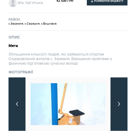
42 500 ГРН
РОЗРАХУНОК БЮДЖЕТУ
ВІТА ПІДГУРСЬКА
РАЙОН
с.Зеремля, с.Середня, с.Вишнівка
ОПИС
Мета
Збільшення кількості людей, які займаються спортом.
Оздоровлення жителів с. Зеремля. Вирішення проблеми з
фізичною підготовкою сучасної молоді
ФОТОГРАФІЇ